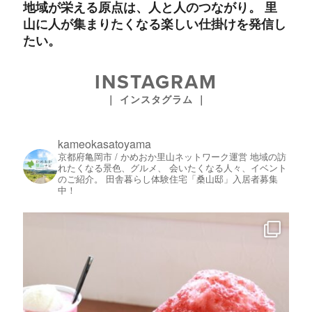
地域が栄える原点は、人と人のつながり。 里
山に人が集まりたくなる楽しい仕掛けを発信し
たい。
INSTAGRAM
｜ インスタグラム ｜
kameokasatoyama
京都府亀岡市 / かめおか里山ネットワーク運営
地域の訪
れたくなる景色、グルメ、
会いたくなる人々、イベント
のご紹介。
田舎暮らし体験住宅「桑山邸」入居者募集
中！