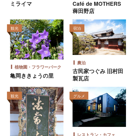
ミライマ
Café de MOTHERS
薭田野店
観光
宿泊
農泊
植物園・フラワーパーク
古民家つぐみ 旧村田
亀岡ききょうの里
製瓦店
観光
グルメ
レストラン・カフェ