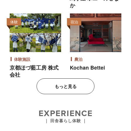
か
体験
宿泊
体験施設
農泊
京都ほづ藍工房 株式
Kochan Bettei
会社
もっと見る
EXPERIENCE
｜ 田舎暮らし体験 ｜