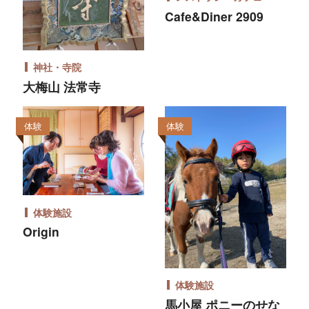
Cafe&Diner 2909
神社・寺院
大梅山 法常寺
体験
体験
体験施設
Origin
体験施設
馬小屋 ポニーのせな