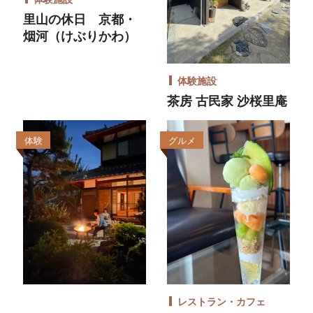
里山の休日 京都・
烟河（けぶりかわ）
体験施設
茶房 古民家 沙桜里庵
体験
グルメ
レストラン・カフェ