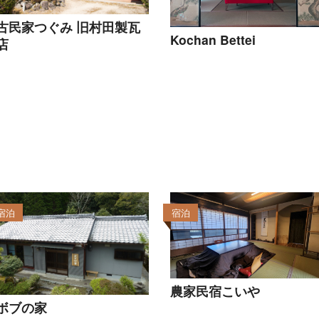
古民家つぐみ 旧村田製瓦
Kochan Bettei
店
宿泊
宿泊
農家民宿こいや
ボブの家