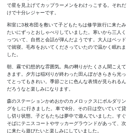
で星を見上げてカップラーメンをわけっこする。それだ
けで十分レジャーです。
和室に3枚布団を敷いて子どもたちは修学旅行に来たみ
たいにずっとおしゃべりしていました。寒いから三人く
っついて、自然と会話が弾んだようです。大人はベッド
で就寝。毛布をおいてくださっていたので温かく眠れま
した。
朝、霧で幻想的な雰囲気。鳥の囀りがたくさん聞こえて
きます。夕方は稲刈りが終わった田んぼがきらきら光っ
てとってもきれい。季節ごとに色んな表情が見られるん
だろうなと楽しみになります。
森のステーションかめおかのカメロックスにボルダリン
グをしに行きました。車で8分。その日は空いていて貸
し切り状態。子どもたちは夢中で遊んでいました。すぐ
そばにテニスコートやサッカーグラウンドがあって、次
に来たら遊びたいと楽しみにしていました。